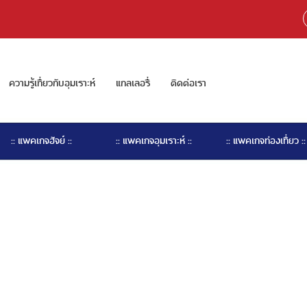
ความรู้เกี่ยวกับอุมเราะห์
แกลเลอรี่
ติดต่อเรา
:: แพคเกจฮัจย์ ::
:: แพคเกจอุมเราะห์ ::
:: แพคเกจท่องเที่ยว ::