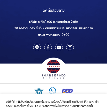
ติดต่อสอบถาม
บริษัท ชารีฟ1400 (ประเทศไทย) จำกัด
78 อาคารมุกดา ชั้นที่ 2 ถนนสาทรเหนือ แขวงสีลม เขตบางรัก
กรุงเทพมหานคร 10500
บริษัทใช้คุกกี้เพื่อเพิ่มประสบการณ์และความพึงพอใจในการใช้งานเว็บไซต์ ให้สามารถเข้า
ใบอนุญาตเป็นผู้ประกอบกิจการรับจัดบริการขนส่งในกิจการฮัจย์เลขที่ 1/2568
ถึงง่าย สะดวกในการใช้งาน และมีประสิทธิภาพยิ่งขึ้น การกด “ยอมรับ” ถือว่าคุณได้