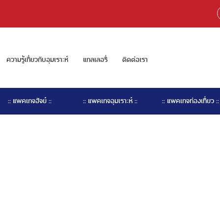
ความรู้เกี่ยวกับอุมเราะห์
แกลเลอรี่
ติดต่อเรา
:: แพคเกจฮัจย์ ::
:: แพคเกจอุมเราะห์ ::
:: แพคเกจท่องเที่ยว ::