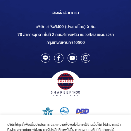
ติดต่อสอบถาม
บริษัท ชารีฟ1400 (ประเทศไทย) จำกัด
78 อาคารมุกดา ชั้นที่ 2 ถนนสาทรเหนือ แขวงสีลม เขตบางรัก
กรุงเทพมหานคร 10500
บริษัทใช้คุกกี้เพื่อเพิ่มประสบการณ์และความพึงพอใจในการใช้งานเว็บไซต์ ให้สามารถเข้า
ใบอนุญาตเป็นผู้ประกอบกิจการรับจัดบริการขนส่งในกิจการฮัจย์เลขที่ 1/2568
ถึงง่าย สะดวกในการใช้งาน และมีประสิทธิภาพยิ่งขึ้น การกด “ยอมรับ” ถือว่าคุณได้