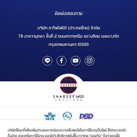
ติดต่อสอบถาม
บริษัท ชารีฟ1400 (ประเทศไทย) จำกัด
78 อาคารมุกดา ชั้นที่ 2 ถนนสาทรเหนือ แขวงสีลม เขตบางรัก
กรุงเทพมหานคร 10500
บริษัทใช้คุกกี้เพื่อเพิ่มประสบการณ์และความพึงพอใจในการใช้งานเว็บไซต์ ให้สามารถเข้า
ใบอนุญาตเป็นผู้ประกอบกิจการรับจัดบริการขนส่งในกิจการฮัจย์เลขที่ 1/2568
ถึงง่าย สะดวกในการใช้งาน และมีประสิทธิภาพยิ่งขึ้น การกด “ยอมรับ” ถือว่าคุณได้