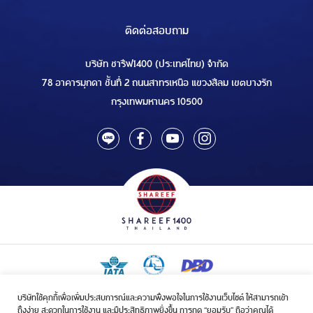
ติดต่อสอบถาม
บริษัท ชารีฟ1400 (ประเทศไทย) จำกัด
78 อาคารมุกดา ชั้นที่ 2 ถนนสาทรเหนือ แขวงสีลม เขตบางรัก
กรุงเทพมหานคร 10500
บริษัทใช้คุกกี้เพื่อเพิ่มประสบการณ์และความพึงพอใจในการใช้งานเว็บไซต์ ให้สามารถเข้า
ใบอนุญาตเป็นผู้ประกอบกิจการรับจัดบริการขนส่งในกิจการฮัจย์เลขที่ 1/2568
ถึงง่าย สะดวกในการใช้งาน และมีประสิทธิภาพยิ่งขึ้น การกด “ยอมรับ” ถือว่าคุณได้