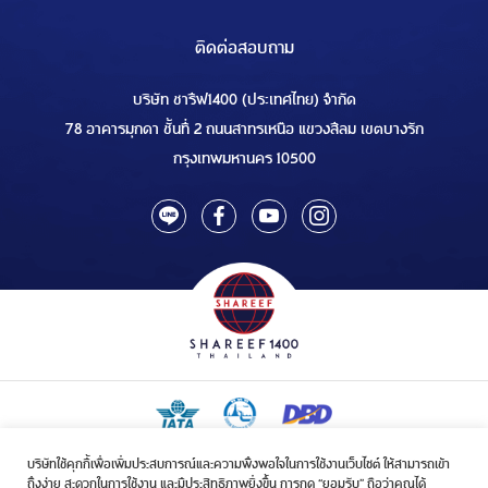
ติดต่อสอบถาม
บริษัท ชารีฟ1400 (ประเทศไทย) จำกัด
78 อาคารมุกดา ชั้นที่ 2 ถนนสาทรเหนือ แขวงสีลม เขตบางรัก
กรุงเทพมหานคร 10500
บริษัทใช้คุกกี้เพื่อเพิ่มประสบการณ์และความพึงพอใจในการใช้งานเว็บไซต์ ให้สามารถเข้า
ใบอนุญาตเป็นผู้ประกอบกิจการรับจัดบริการขนส่งในกิจการฮัจย์เลขที่ 1/2568
ถึงง่าย สะดวกในการใช้งาน และมีประสิทธิภาพยิ่งขึ้น การกด “ยอมรับ” ถือว่าคุณได้