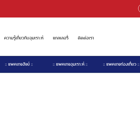
ความรู้เกี่ยวกับอุมเราะห์
แกลเลอรี่
ติดต่อเรา
:: แพคเกจฮัจย์ ::
:: แพคเกจอุมเราะห์ ::
:: แพคเกจท่องเที่ยว ::