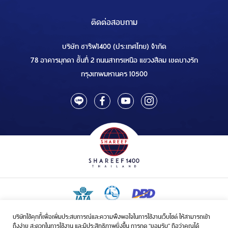
ติดต่อสอบถาม
บริษัท ชารีฟ1400 (ประเทศไทย) จำกัด
78 อาคารมุกดา ชั้นที่ 2 ถนนสาทรเหนือ แขวงสีลม เขตบางรัก
กรุงเทพมหานคร 10500
บริษัทใช้คุกกี้เพื่อเพิ่มประสบการณ์และความพึงพอใจในการใช้งานเว็บไซต์ ให้สามารถเข้า
ใบอนุญาตเป็นผู้ประกอบกิจการรับจัดบริการขนส่งในกิจการฮัจย์เลขที่ 1/2568
ถึงง่าย สะดวกในการใช้งาน และมีประสิทธิภาพยิ่งขึ้น การกด “ยอมรับ” ถือว่าคุณได้