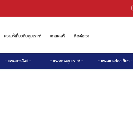
ความรู้เกี่ยวกับอุมเราะห์
แกลเลอรี่
ติดต่อเรา
:: แพคเกจฮัจย์ ::
:: แพคเกจอุมเราะห์ ::
:: แพคเกจท่องเที่ยว ::