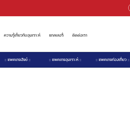
ความรู้เกี่ยวกับอุมเราะห์
แกลเลอรี่
ติดต่อเรา
:: แพคเกจฮัจย์ ::
:: แพคเกจอุมเราะห์ ::
:: แพคเกจท่องเที่ยว ::