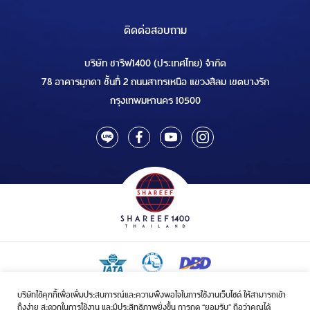
ติดต่อสอบถาม
บริษัท ชารีฟ1400 (ประเทศไทย) จำกัด
78 อาคารมุกดา ชั้นที่ 2 ถนนสาทรเหนือ แขวงสีลม เขตบางรัก
กรุงเทพมหานคร 10500
บริษัทใช้คุกกี้เพื่อเพิ่มประสบการณ์และความพึงพอใจในการใช้งานเว็บไซต์ ให้สามารถเข้า
ใบอนุญาตเป็นผู้ประกอบกิจการรับจัดบริการขนส่งในกิจการฮัจย์เลขที่ 1/2568
ถึงง่าย สะดวกในการใช้งาน และมีประสิทธิภาพยิ่งขึ้น การกด “ยอมรับ” ถือว่าคุณได้