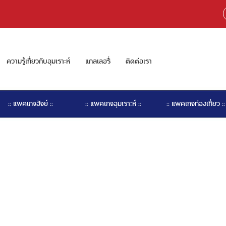
ความรู้เกี่ยวกับอุมเราะห์
แกลเลอรี่
ติดต่อเรา
:: แพคเกจฮัจย์ ::
:: แพคเกจอุมเราะห์ ::
:: แพคเกจท่องเที่ยว ::