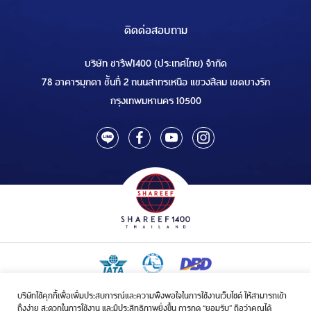
ติดต่อสอบถาม
บริษัท ชารีฟ1400 (ประเทศไทย) จำกัด
78 อาคารมุกดา ชั้นที่ 2 ถนนสาทรเหนือ แขวงสีลม เขตบางรัก
กรุงเทพมหานคร 10500
บริษัทใช้คุกกี้เพื่อเพิ่มประสบการณ์และความพึงพอใจในการใช้งานเว็บไซต์ ให้สามารถเข้า
ใบอนุญาตเป็นผู้ประกอบกิจการรับจัดบริการขนส่งในกิจการฮัจย์เลขที่ 1/2568
ถึงง่าย สะดวกในการใช้งาน และมีประสิทธิภาพยิ่งขึ้น การกด “ยอมรับ” ถือว่าคุณได้