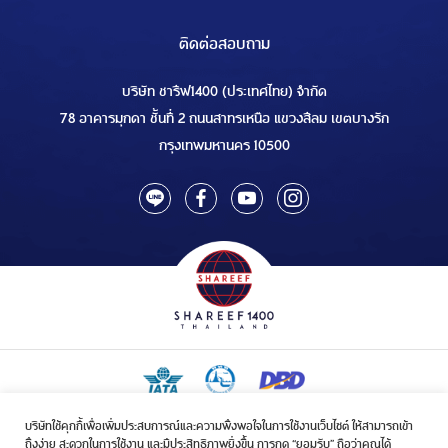
ติดต่อสอบถาม
บริษัท ชารีฟ1400 (ประเทศไทย) จำกัด
78 อาคารมุกดา ชั้นที่ 2 ถนนสาทรเหนือ แขวงสีลม เขตบางรัก
กรุงเทพมหานคร 10500
บริษัทใช้คุกกี้เพื่อเพิ่มประสบการณ์และความพึงพอใจในการใช้งานเว็บไซต์ ให้สามารถเข้า
ใบอนุญาตเป็นผู้ประกอบกิจการรับจัดบริการขนส่งในกิจการฮัจย์เลขที่ 1/2568
ถึงง่าย สะดวกในการใช้งาน และมีประสิทธิภาพยิ่งขึ้น การกด “ยอมรับ” ถือว่าคุณได้