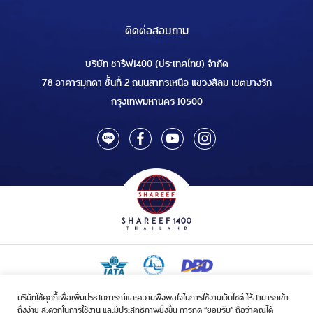
ติดต่อสอบถาม
บริษัท ชารีฟ1400 (ประเทศไทย) จำกัด
78 อาคารมุกดา ชั้นที่ 2 ถนนสาทรเหนือ แขวงสีลม เขตบางรัก
กรุงเทพมหานคร 10500
บริษัทใช้คุกกี้เพื่อเพิ่มประสบการณ์และความพึงพอใจในการใช้งานเว็บไซต์ ให้สามารถเข้า
ใบอนุญาตเป็นผู้ประกอบกิจการรับจัดบริการขนส่งในกิจการฮัจย์เลขที่ 1/2568
ถึงง่าย สะดวกในการใช้งาน และมีประสิทธิภาพยิ่งขึ้น การกด “ยอมรับ” ถือว่าคุณได้