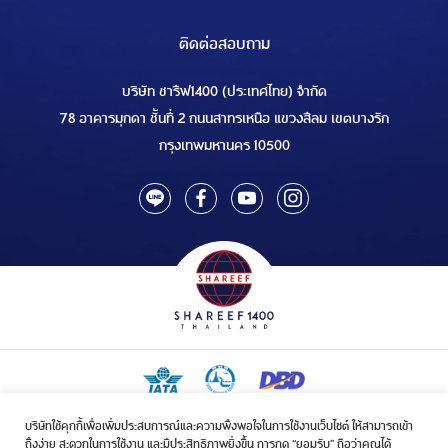
ติดต่อสอบถาม
บริษัท ชารีฟ1400 (ประเทศไทย) จำกัด
78 อาคารมุกดา ชั้นที่ 2 ถนนสาทรเหนือ แขวงสีลม เขตบางรัก
กรุงเทพมหานคร 10500
บริษัทใช้คุกกี้เพื่อเพิ่มประสบการณ์และความพึงพอใจในการใช้งานเว็บไซต์ ให้สามารถเข้า
ใบอนุญาตเป็นผู้ประกอบกิจการรับจัดบริการขนส่งในกิจการฮัจย์เลขที่ 1/2568
ถึงง่าย สะดวกในการใช้งาน และมีประสิทธิภาพยิ่งขึ้น การกด “ยอมรับ” ถือว่าคุณได้