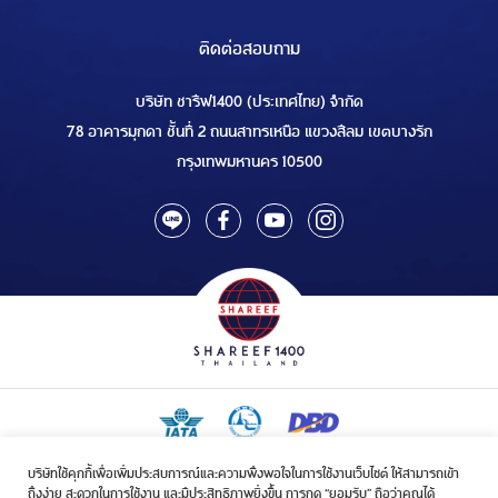
ติดต่อสอบถาม
บริษัท ชารีฟ1400 (ประเทศไทย) จำกัด
78 อาคารมุกดา ชั้นที่ 2 ถนนสาทรเหนือ แขวงสีลม เขตบางรัก
กรุงเทพมหานคร 10500
บริษัทใช้คุกกี้เพื่อเพิ่มประสบการณ์และความพึงพอใจในการใช้งานเว็บไซต์ ให้สามารถเข้า
ใบอนุญาตเป็นผู้ประกอบกิจการรับจัดบริการขนส่งในกิจการฮัจย์เลขที่ 1/2568
ถึงง่าย สะดวกในการใช้งาน และมีประสิทธิภาพยิ่งขึ้น การกด “ยอมรับ” ถือว่าคุณได้