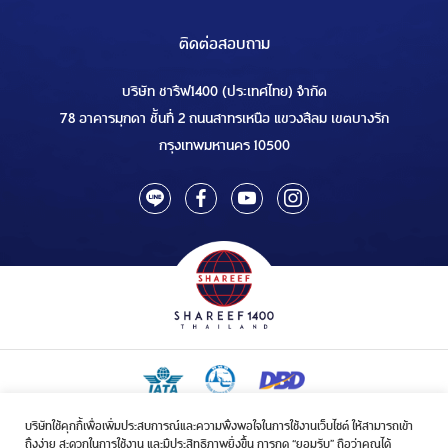
ติดต่อสอบถาม
บริษัท ชารีฟ1400 (ประเทศไทย) จำกัด
78 อาคารมุกดา ชั้นที่ 2 ถนนสาทรเหนือ แขวงสีลม เขตบางรัก
กรุงเทพมหานคร 10500
บริษัทใช้คุกกี้เพื่อเพิ่มประสบการณ์และความพึงพอใจในการใช้งานเว็บไซต์ ให้สามารถเข้า
ใบอนุญาตเป็นผู้ประกอบกิจการรับจัดบริการขนส่งในกิจการฮัจย์เลขที่ 1/2568
ถึงง่าย สะดวกในการใช้งาน และมีประสิทธิภาพยิ่งขึ้น การกด “ยอมรับ” ถือว่าคุณได้