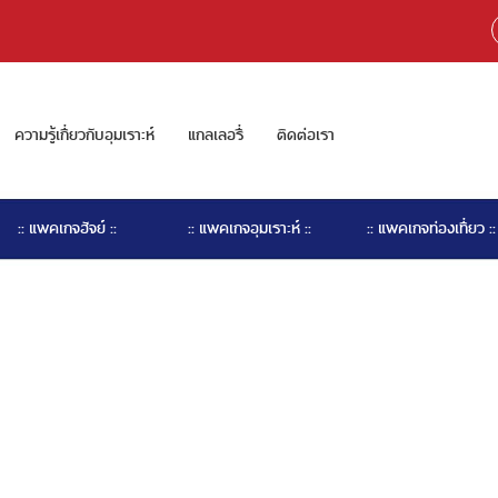
ความรู้เกี่ยวกับอุมเราะห์
แกลเลอรี่
ติดต่อเรา
:: แพคเกจฮัจย์ ::
:: แพคเกจอุมเราะห์ ::
:: แพคเกจท่องเที่ยว ::