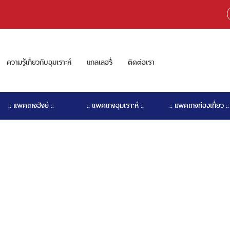
ความรู้เกี่ยวกับอุมเราะห์
แกลเลอรี่
ติดต่อเรา
:: แพคเกจฮัจย์ ::
:: แพคเกจอุมเราะห์ ::
:: แพคเกจท่องเที่ยว ::