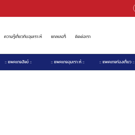
ความรู้เกี่ยวกับอุมเราะห์
แกลเลอรี่
ติดต่อเรา
:: แพคเกจฮัจย์ ::
:: แพคเกจอุมเราะห์ ::
:: แพคเกจท่องเที่ยว ::