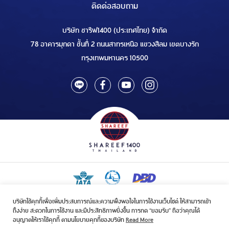
ติดต่อสอบถาม
บริษัท ชารีฟ1400 (ประเทศไทย) จำกัด
78 อาคารมุกดา ชั้นที่ 2 ถนนสาทรเหนือ แขวงสีลม เขตบางรัก
กรุงเทพมหานคร 10500
บริษัทใช้คุกกี้เพื่อเพิ่มประสบการณ์และความพึงพอใจในการใช้งานเว็บไซต์ ให้สามารถเข้า
ใบอนุญาตเป็นผู้ประกอบกิจการรับจัดบริการขนส่งในกิจการฮัจย์เลขที่ 1/2568
ถึงง่าย สะดวกในการใช้งาน และมีประสิทธิภาพยิ่งขึ้น การกด “ยอมรับ” ถือว่าคุณได้
ใบอนุญาตการท่องเที่ยวแห่งประเทศไทย เลขที่ 11/10635
อนุญาตให้เราใช้คุกกี้ ตามนโยบายคุกกี้ของบริษัท
Read More