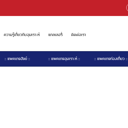
ความรู้เกี่ยวกับอุมเราะห์
แกลเลอรี่
ติดต่อเรา
:: แพคเกจฮัจย์ ::
:: แพคเกจอุมเราะห์ ::
:: แพคเกจท่องเที่ยว ::