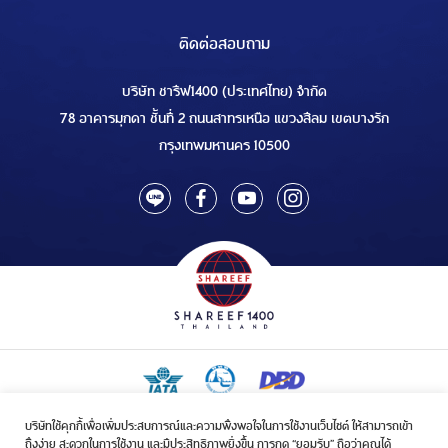
ติดต่อสอบถาม
บริษัท ชารีฟ1400 (ประเทศไทย) จำกัด
78 อาคารมุกดา ชั้นที่ 2 ถนนสาทรเหนือ แขวงสีลม เขตบางรัก
กรุงเทพมหานคร 10500
บริษัทใช้คุกกี้เพื่อเพิ่มประสบการณ์และความพึงพอใจในการใช้งานเว็บไซต์ ให้สามารถเข้า
ใบอนุญาตเป็นผู้ประกอบกิจการรับจัดบริการขนส่งในกิจการฮัจย์เลขที่ 1/2568
ถึงง่าย สะดวกในการใช้งาน และมีประสิทธิภาพยิ่งขึ้น การกด “ยอมรับ” ถือว่าคุณได้