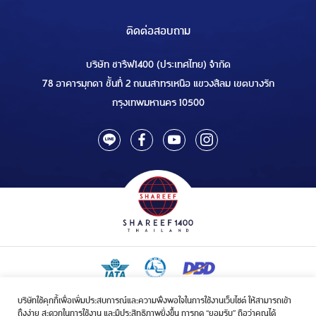
ติดต่อสอบถาม
บริษัท ชารีฟ1400 (ประเทศไทย) จำกัด
78 อาคารมุกดา ชั้นที่ 2 ถนนสาทรเหนือ แขวงสีลม เขตบางรัก
กรุงเทพมหานคร 10500
บริษัทใช้คุกกี้เพื่อเพิ่มประสบการณ์และความพึงพอใจในการใช้งานเว็บไซต์ ให้สามารถเข้า
ใบอนุญาตเป็นผู้ประกอบกิจการรับจัดบริการขนส่งในกิจการฮัจย์เลขที่ 1/2568
ถึงง่าย สะดวกในการใช้งาน และมีประสิทธิภาพยิ่งขึ้น การกด “ยอมรับ” ถือว่าคุณได้