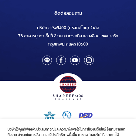
ติดต่อสอบถาม
บริษัท ชารีฟ1400 (ประเทศไทย) จำกัด
78 อาคารมุกดา ชั้นที่ 2 ถนนสาทรเหนือ แขวงสีลม เขตบางรัก
กรุงเทพมหานคร 10500
บริษัทใช้คุกกี้เพื่อเพิ่มประสบการณ์และความพึงพอใจในการใช้งานเว็บไซต์ ให้สามารถเข้า
ใบอนุญาตเป็นผู้ประกอบกิจการรับจัดบริการขนส่งในกิจการฮัจย์เลขที่ 1/2568
ถึงง่าย สะดวกในการใช้งาน และมีประสิทธิภาพยิ่งขึ้น การกด “ยอมรับ” ถือว่าคุณได้