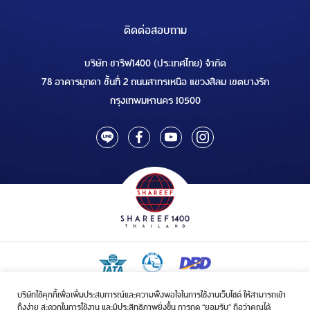
ติดต่อสอบถาม
บริษัท ชารีฟ1400 (ประเทศไทย) จำกัด
78 อาคารมุกดา ชั้นที่ 2 ถนนสาทรเหนือ แขวงสีลม เขตบางรัก
กรุงเทพมหานคร 10500
บริษัทใช้คุกกี้เพื่อเพิ่มประสบการณ์และความพึงพอใจในการใช้งานเว็บไซต์ ให้สามารถเข้า
ใบอนุญาตเป็นผู้ประกอบกิจการรับจัดบริการขนส่งในกิจการฮัจย์เลขที่ 1/2568
ถึงง่าย สะดวกในการใช้งาน และมีประสิทธิภาพยิ่งขึ้น การกด “ยอมรับ” ถือว่าคุณได้