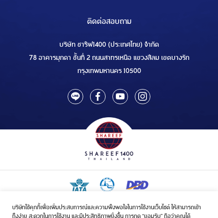
ติดต่อสอบถาม
บริษัท ชารีฟ1400 (ประเทศไทย) จำกัด
78 อาคารมุกดา ชั้นที่ 2 ถนนสาทรเหนือ แขวงสีลม เขตบางรัก
กรุงเทพมหานคร 10500
บริษัทใช้คุกกี้เพื่อเพิ่มประสบการณ์และความพึงพอใจในการใช้งานเว็บไซต์ ให้สามารถเข้า
ใบอนุญาตเป็นผู้ประกอบกิจการรับจัดบริการขนส่งในกิจการฮัจย์เลขที่ 1/2568
ถึงง่าย สะดวกในการใช้งาน และมีประสิทธิภาพยิ่งขึ้น การกด “ยอมรับ” ถือว่าคุณได้