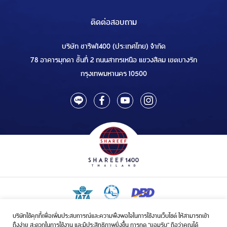
ติดต่อสอบถาม
บริษัท ชารีฟ1400 (ประเทศไทย) จำกัด
78 อาคารมุกดา ชั้นที่ 2 ถนนสาทรเหนือ แขวงสีลม เขตบางรัก
กรุงเทพมหานคร 10500
บริษัทใช้คุกกี้เพื่อเพิ่มประสบการณ์และความพึงพอใจในการใช้งานเว็บไซต์ ให้สามารถเข้า
ใบอนุญาตเป็นผู้ประกอบกิจการรับจัดบริการขนส่งในกิจการฮัจย์เลขที่ 1/2568
ถึงง่าย สะดวกในการใช้งาน และมีประสิทธิภาพยิ่งขึ้น การกด “ยอมรับ” ถือว่าคุณได้