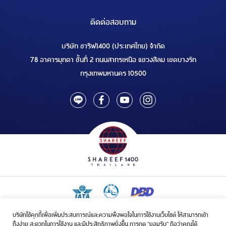
ติดต่อสอบถาม
บริษัท ชารีฟ1400 (ประเทศไทย) จำกัด
78 อาคารมุกดา ชั้นที่ 2 ถนนสาทรเหนือ แขวงสีลม เขตบางรัก
กรุงเทพมหานคร 10500
บริษัทใช้คุกกี้เพื่อเพิ่มประสบการณ์และความพึงพอใจในการใช้งานเว็บไซต์ ให้สามารถเข้า
ใบอนุญาตเป็นผู้ประกอบกิจการรับจัดบริการขนส่งในกิจการฮัจย์เลขที่ 1/2568
ถึงง่าย สะดวกในการใช้งาน และมีประสิทธิภาพยิ่งขึ้น การกด “ยอมรับ” ถือว่าคุณได้