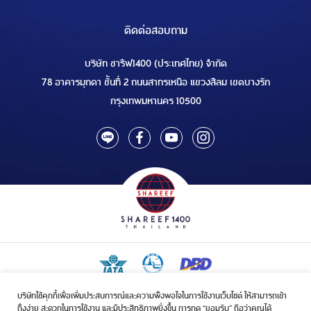
ติดต่อสอบถาม
บริษัท ชารีฟ1400 (ประเทศไทย) จำกัด
78 อาคารมุกดา ชั้นที่ 2 ถนนสาทรเหนือ แขวงสีลม เขตบางรัก
กรุงเทพมหานคร 10500
บริษัทใช้คุกกี้เพื่อเพิ่มประสบการณ์และความพึงพอใจในการใช้งานเว็บไซต์ ให้สามารถเข้า
ใบอนุญาตเป็นผู้ประกอบกิจการรับจัดบริการขนส่งในกิจการฮัจย์เลขที่ 1/2568
ถึงง่าย สะดวกในการใช้งาน และมีประสิทธิภาพยิ่งขึ้น การกด “ยอมรับ” ถือว่าคุณได้