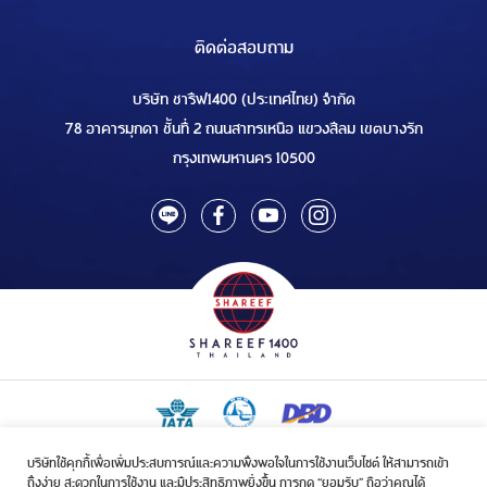
ติดต่อสอบถาม
บริษัท ชารีฟ1400 (ประเทศไทย) จำกัด
78 อาคารมุกดา ชั้นที่ 2 ถนนสาทรเหนือ แขวงสีลม เขตบางรัก
กรุงเทพมหานคร 10500
บริษัทใช้คุกกี้เพื่อเพิ่มประสบการณ์และความพึงพอใจในการใช้งานเว็บไซต์ ให้สามารถเข้า
ใบอนุญาตเป็นผู้ประกอบกิจการรับจัดบริการขนส่งในกิจการฮัจย์เลขที่ 1/2568
ถึงง่าย สะดวกในการใช้งาน และมีประสิทธิภาพยิ่งขึ้น การกด “ยอมรับ” ถือว่าคุณได้