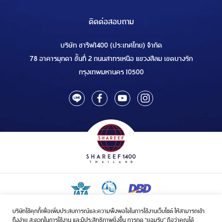
ติดต่อสอบถาม
บริษัท ชารีฟ1400 (ประเทศไทย) จำกัด
78 อาคารมุกดา ชั้นที่ 2 ถนนสาทรเหนือ แขวงสีลม เขตบางรัก
กรุงเทพมหานคร 10500
บริษัทใช้คุกกี้เพื่อเพิ่มประสบการณ์และความพึงพอใจในการใช้งานเว็บไซต์ ให้สามารถเข้า
ใบอนุญาตเป็นผู้ประกอบกิจการรับจัดบริการขนส่งในกิจการฮัจย์เลขที่ 1/2568
ถึงง่าย สะดวกในการใช้งาน และมีประสิทธิภาพยิ่งขึ้น การกด “ยอมรับ” ถือว่าคุณได้