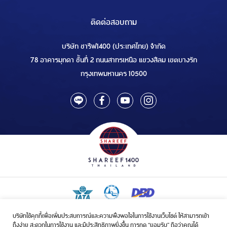
ติดต่อสอบถาม
บริษัท ชารีฟ1400 (ประเทศไทย) จำกัด
78 อาคารมุกดา ชั้นที่ 2 ถนนสาทรเหนือ แขวงสีลม เขตบางรัก
กรุงเทพมหานคร 10500
บริษัทใช้คุกกี้เพื่อเพิ่มประสบการณ์และความพึงพอใจในการใช้งานเว็บไซต์ ให้สามารถเข้า
ใบอนุญาตเป็นผู้ประกอบกิจการรับจัดบริการขนส่งในกิจการฮัจย์เลขที่ 1/2568
ถึงง่าย สะดวกในการใช้งาน และมีประสิทธิภาพยิ่งขึ้น การกด “ยอมรับ” ถือว่าคุณได้