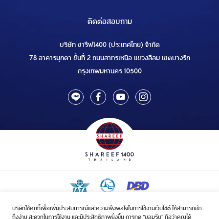
ติดต่อสอบถาม
บริษัท ชารีฟ1400 (ประเทศไทย) จำกัด
78 อาคารมุกดา ชั้นที่ 2 ถนนสาทรเหนือ แขวงสีลม เขตบางรัก
กรุงเทพมหานคร 10500
บริษัทใช้คุกกี้เพื่อเพิ่มประสบการณ์และความพึงพอใจในการใช้งานเว็บไซต์ ให้สามารถเข้า
ใบอนุญาตเป็นผู้ประกอบกิจการรับจัดบริการขนส่งในกิจการฮัจย์เลขที่ 1/2568
ถึงง่าย สะดวกในการใช้งาน และมีประสิทธิภาพยิ่งขึ้น การกด “ยอมรับ” ถือว่าคุณได้