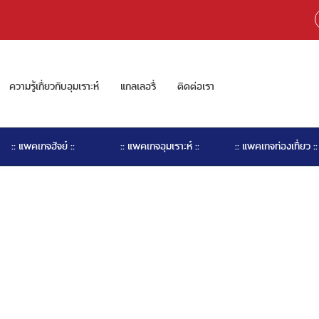
ความรู้เกี่ยวกับอุมเราะห์
แกลเลอรี่
ติดต่อเรา
:: แพคเกจฮัจย์ ::
:: แพคเกจอุมเราะห์ ::
:: แพคเกจท่องเที่ยว ::