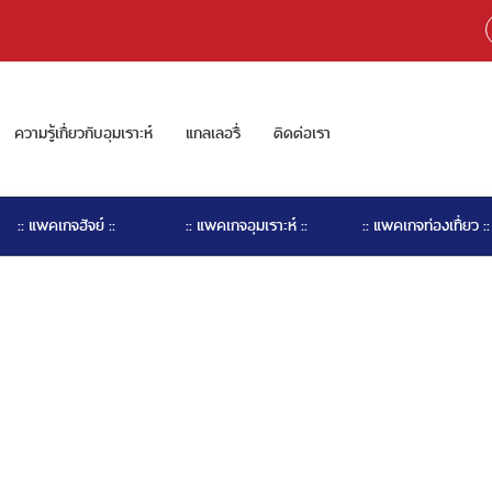
ความรู้เกี่ยวกับอุมเราะห์
แกลเลอรี่
ติดต่อเรา
:: แพคเกจฮัจย์ ::
:: แพคเกจอุมเราะห์ ::
:: แพคเกจท่องเที่ยว ::