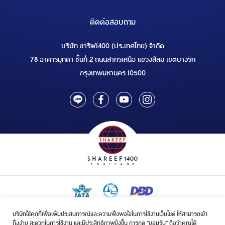
ติดต่อสอบถาม
บริษัท ชารีฟ1400 (ประเทศไทย) จำกัด
78 อาคารมุกดา ชั้นที่ 2 ถนนสาทรเหนือ แขวงสีลม เขตบางรัก
กรุงเทพมหานคร 10500
บริษัทใช้คุกกี้เพื่อเพิ่มประสบการณ์และความพึงพอใจในการใช้งานเว็บไซต์ ให้สามารถเข้า
ใบอนุญาตเป็นผู้ประกอบกิจการรับจัดบริการขนส่งในกิจการฮัจย์เลขที่ 1/2568
ถึงง่าย สะดวกในการใช้งาน และมีประสิทธิภาพยิ่งขึ้น การกด “ยอมรับ” ถือว่าคุณได้