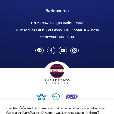
ติดต่อสอบถาม
บริษัท ชารีฟ1400 (ประเทศไทย) จำกัด
78 อาคารมุกดา ชั้นที่ 2 ถนนสาทรเหนือ แขวงสีลม เขตบางรัก
กรุงเทพมหานคร 10500
บริษัทใช้คุกกี้เพื่อเพิ่มประสบการณ์และความพึงพอใจในการใช้งานเว็บไซต์ ให้สามารถเข้า
ใบอนุญาตเป็นผู้ประกอบกิจการรับจัดบริการขนส่งในกิจการฮัจย์เลขที่ 1/2568
ถึงง่าย สะดวกในการใช้งาน และมีประสิทธิภาพยิ่งขึ้น การกด “ยอมรับ” ถือว่าคุณได้