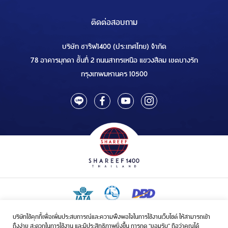
ติดต่อสอบถาม
บริษัท ชารีฟ1400 (ประเทศไทย) จำกัด
78 อาคารมุกดา ชั้นที่ 2 ถนนสาทรเหนือ แขวงสีลม เขตบางรัก
กรุงเทพมหานคร 10500
บริษัทใช้คุกกี้เพื่อเพิ่มประสบการณ์และความพึงพอใจในการใช้งานเว็บไซต์ ให้สามารถเข้า
ใบอนุญาตเป็นผู้ประกอบกิจการรับจัดบริการขนส่งในกิจการฮัจย์เลขที่ 1/2568
ถึงง่าย สะดวกในการใช้งาน และมีประสิทธิภาพยิ่งขึ้น การกด “ยอมรับ” ถือว่าคุณได้