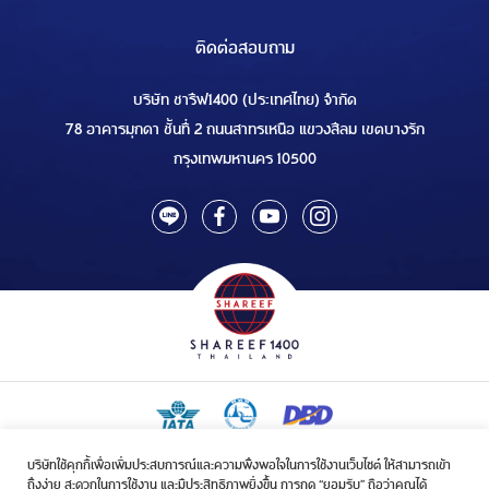
ติดต่อสอบถาม
บริษัท ชารีฟ1400 (ประเทศไทย) จำกัด
78 อาคารมุกดา ชั้นที่ 2 ถนนสาทรเหนือ แขวงสีลม เขตบางรัก
กรุงเทพมหานคร 10500
บริษัทใช้คุกกี้เพื่อเพิ่มประสบการณ์และความพึงพอใจในการใช้งานเว็บไซต์ ให้สามารถเข้า
ใบอนุญาตเป็นผู้ประกอบกิจการรับจัดบริการขนส่งในกิจการฮัจย์เลขที่ 1/2568
ถึงง่าย สะดวกในการใช้งาน และมีประสิทธิภาพยิ่งขึ้น การกด “ยอมรับ” ถือว่าคุณได้