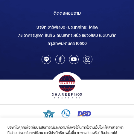
ติดต่อสอบถาม
บริษัท ชารีฟ1400 (ประเทศไทย) จำกัด
78 อาคารมุกดา ชั้นที่ 2 ถนนสาทรเหนือ แขวงสีลม เขตบางรัก
กรุงเทพมหานคร 10500
บริษัทใช้คุกกี้เพื่อเพิ่มประสบการณ์และความพึงพอใจในการใช้งานเว็บไซต์ ให้สามารถเข้า
ใบอนุญาตเป็นผู้ประกอบกิจการรับจัดบริการขนส่งในกิจการฮัจย์เลขที่ 1/2568
ถึงง่าย สะดวกในการใช้งาน และมีประสิทธิภาพยิ่งขึ้น การกด “ยอมรับ” ถือว่าคุณได้