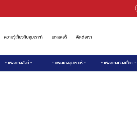
ความรู้เกี่ยวกับอุมเราะห์
แกลเลอรี่
ติดต่อเรา
:: แพคเกจฮัจย์ ::
:: แพคเกจอุมเราะห์ ::
:: แพคเกจท่องเที่ยว ::