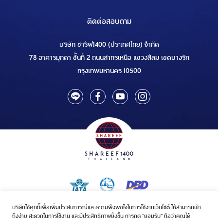
ติดต่อสอบถาม
บริษัท ชารีฟ1400 (ประเทศไทย) จำกัด
78 อาคารมุกดา ชั้นที่ 2 ถนนสาทรเหนือ แขวงสีลม เขตบางรัก
กรุงเทพมหานคร 10500
บริษัทใช้คุกกี้เพื่อเพิ่มประสบการณ์และความพึงพอใจในการใช้งานเว็บไซต์ ให้สามารถเข้า
ใบอนุญาตเป็นผู้ประกอบกิจการรับจัดบริการขนส่งในกิจการฮัจย์เลขที่ 1/2568
ถึงง่าย สะดวกในการใช้งาน และมีประสิทธิภาพยิ่งขึ้น การกด “ยอมรับ” ถือว่าคุณได้