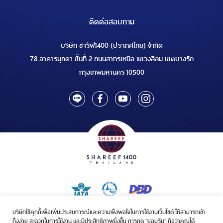
ติดต่อสอบถาม
บริษัท ชารีฟ1400 (ประเทศไทย) จำกัด
78 อาคารมุกดา ชั้นที่ 2 ถนนสาทรเหนือ แขวงสีลม เขตบางรัก
กรุงเทพมหานคร 10500
บริษัทใช้คุกกี้เพื่อเพิ่มประสบการณ์และความพึงพอใจในการใช้งานเว็บไซต์ ให้สามารถเข้า
ใบอนุญาตเป็นผู้ประกอบกิจการรับจัดบริการขนส่งในกิจการฮัจย์เลขที่ 1/2568
ถึงง่าย สะดวกในการใช้งาน และมีประสิทธิภาพยิ่งขึ้น การกด “ยอมรับ” ถือว่าคุณได้