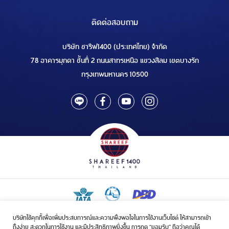
ติดต่อสอบถาม
บริษัท ชารีฟ1400 (ประเทศไทย) จำกัด
78 อาคารมุกดา ชั้นที่ 2 ถนนสาทรเหนือ แขวงสีลม เขตบางรัก
กรุงเทพมหานคร 10500
บริษัทใช้คุกกี้เพื่อเพิ่มประสบการณ์และความพึงพอใจในการใช้งานเว็บไซต์ ให้สามารถเข้า
ใบอนุญาตเป็นผู้ประกอบกิจการรับจัดบริการขนส่งในกิจการฮัจย์เลขที่ 1/2568
ถึงง่าย สะดวกในการใช้งาน และมีประสิทธิภาพยิ่งขึ้น การกด “ยอมรับ” ถือว่าคุณได้