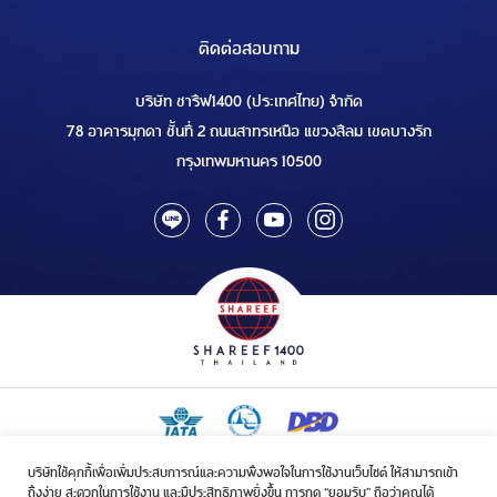
ติดต่อสอบถาม
บริษัท ชารีฟ1400 (ประเทศไทย) จำกัด
78 อาคารมุกดา ชั้นที่ 2 ถนนสาทรเหนือ แขวงสีลม เขตบางรัก
กรุงเทพมหานคร 10500
บริษัทใช้คุกกี้เพื่อเพิ่มประสบการณ์และความพึงพอใจในการใช้งานเว็บไซต์ ให้สามารถเข้า
ใบอนุญาตเป็นผู้ประกอบกิจการรับจัดบริการขนส่งในกิจการฮัจย์เลขที่ 1/2568
ถึงง่าย สะดวกในการใช้งาน และมีประสิทธิภาพยิ่งขึ้น การกด “ยอมรับ” ถือว่าคุณได้