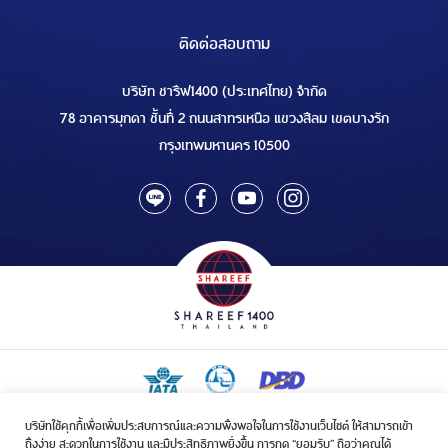
ติดต่อสอบถาม
บริษัท ชารีฟ1400 (ประเทศไทย) จำกัด
78 อาคารมุกดา ชั้นที่ 2 ถนนสาทรเหนือ แขวงสีลม เขตบางรัก
กรุงเทพมหานคร 10500
บริษัทใช้คุกกี้เพื่อเพิ่มประสบการณ์และความพึงพอใจในการใช้งานเว็บไซต์ ให้สามารถเข้า
ใบอนุญาตเป็นผู้ประกอบกิจการรับจัดบริการขนส่งในกิจการฮัจย์เลขที่ 1/2568
ถึงง่าย สะดวกในการใช้งาน และมีประสิทธิภาพยิ่งขึ้น การกด “ยอมรับ” ถือว่าคุณได้