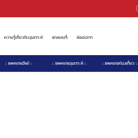
ความรู้เกี่ยวกับอุมเราะห์
แกลเลอรี่
ติดต่อเรา
:: แพคเกจฮัจย์ ::
:: แพคเกจอุมเราะห์ ::
:: แพคเกจท่องเที่ยว ::